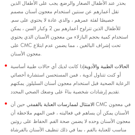
بحذر عند الأطفال الصغار والرضع. يجب على الأطفال الذين
تقل أعمارهم عن سنتين استخدام معجون أسنان مصمم
خصيصًا لفئة عمرهم ، والذي عادة لا يحتوي على سم.
للأطفال الذين تتراوح أعمارهم بين 2 وكبار السن ، يمكن
استخدام كمية بحجم البازلاء من معجون الأسنان الذي يحتوي
على CMC تحت إشراف البالغين ، مما يضمن عدم ابتلاع
معجون الأسنان.
الحالات الطبية والأدوية
إذا كانت لديك أي حالات طبية أساسية
أو كنت تتناول أدوية ، فمن المستحسن استشارة أخصائي
الرعاية الصحية قبل استخدام معجون أسنان السليلوز. يمكنهم
تقديم إرشادات شخصية بناءً على وضعك الصحي المحدد.
الامتثال لممارسات العناية بالفم
في حين أن CMC في معجون
الأسنان يمكن أن يساهم في فعاليته ، فمن المهم ملاحظة أن
معجون الأسنان وحده لا يضمن صحة الفم. الحفاظ على روتين
مناسب للعناية بالفم ، بما في ذلك تنظيف الأسنان بالفرشاة