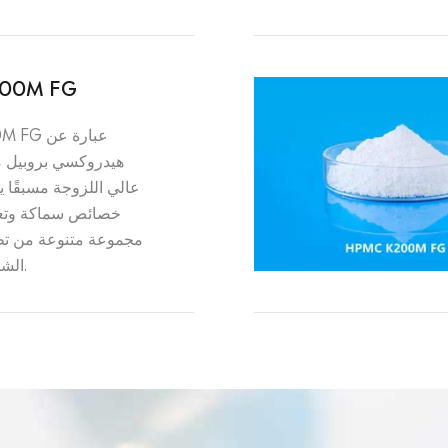
100M FG
K100M FG
هيدروكسي بروبيل م
خصائص سماكة وتعل
مجموعة متنوعة من تطب
الشخصية والأدوية.