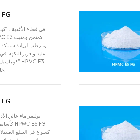
 FG
في قطاع الأغذية ، "ك
ومرطب لزيادة سماكة ا
عليه وتعزيز النكهة. في 
"كوماسيل"®تم
على نطاق واسع.
 FG
بوليمر ماء عالي الأدا
كأساس له ،
كسواغ في السلع الصيدلاني
إنه مسحوق متجانس 