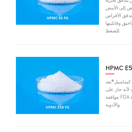
يض إلى الأبيض
تدفق الأقراص
يق وقابليتها
للضغط.
HPMC E5
كيماسيل®يعد HPMC E50 FG خيارًا
 لأنه حاز على
موافقة FDA للاستخدام في الأغذية
والأدوية.