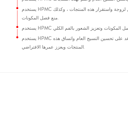
يستخدم HPMC كمثخن ومثبت في مجموعة متنوعة من المشروبات ، بما في ذلك عصائر الفاكهة والعصائر ومشروبات الطاقة. يساعد على تحسين لزوجة واستقرار هذه المنتجات ، وكذلك
منع فصل المكونات.
يستخدم HPMC كمعالج ومستحلب في العديد من الأطعمة المصنعة ، بما في ذلك الوجبات المجمدة والحساء المعلب والوجبات الخفيفة. فهو يساعد على تحسين النسيج العام واتساق هذه
المنتجات ويعزز عمرها الافتراضي.