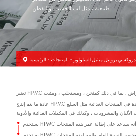
طبيعية ، مثل لب الخشب أو القطن.
المنتجات
الرئيسية
عادة ما يتم إنتاج HPMC من الدرجة الغذائية في ظل ظروف تصنيع صارمة لضمان أنها تفي بالمعايير التنظيمية لسلامة الأغذية وجودتها. يستخدم عادة في المنتجات الغذائية مثل السلع