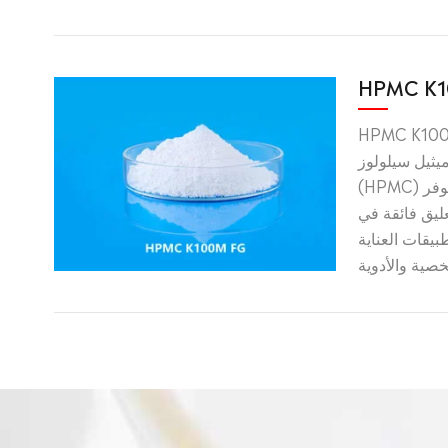
HPMC K
HPMC  عبارة عن
يثيل سيلولوز
(HPMC) عالي اللزوجة مسبقًا يوفر
يق فائقة في
يقات العناية