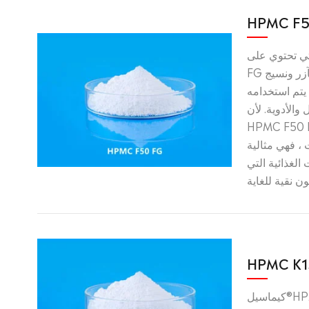
HPMC F5
حتوي على HPMC F50
FG لديها لزوجة أفضل وأقل تآزر ونسيج
يتم استخدامه
والأدوية. لأن
HPMC  تفتقر إلى النكهات
 ، فهي مثالية
الغذائية التي
HPMC K1
كيماسيل®HPMC K15 FG مثالي