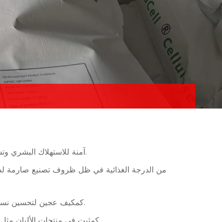
تعتبر HPMC آمنة للاستهلاك البشري وتستخدم على نطاق واسع في صناعة الأغذية لمجموعة متنوعة من الأغراض ، بما في ذلك كمثخن ، ومستحلب ، ومثبت.
يستخدم HPMC كمكيف عجين لتحسين نسيج وهيكل واتساق السلع المخبوزة مثل الخبز والكعك والمعجنات. كما أنه يساعد على إطالة عمر هذه المنتجات.
يستخدم HPMC كمثبت في منتجات الألبان مثل الزبادي والآيس كريم والقشدة المخفوقة. يساعد على منع الانفصال ويحسن النسيج العام والفم لهذه المنتجات.