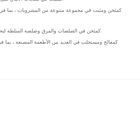
يستخدم HPMC كمثخن في الصلصات والمرق وصلصة السلطة لتحسين نسيج واستقرار هذه المنتجات. يمكن أن يساعد أيضًا على منع فصل المكونات وتعزيز الشعور بالفم الكلي.