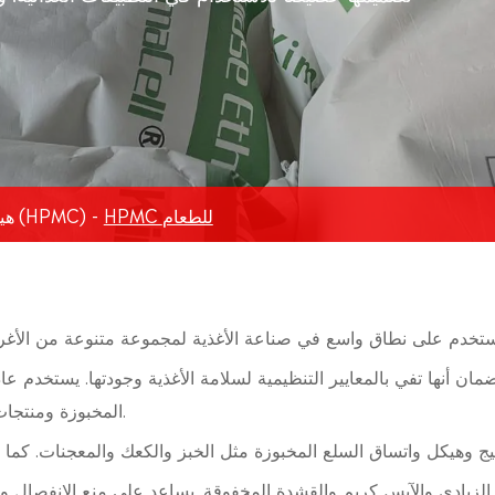
HPMC للطعام
هيدروكسي بروبيل ميثيل السلولوز (HPMC)
المخبوزة ومنتجات الألبان والمشروبات ، وكذلك في المكملات الغذائية والأدوية.