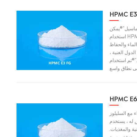
HPMC E3
وماسيل"®يمكن
استخدام HPMC E3 كمثخن ومثبت
لماء والحفاظ
الدول الغنية ،
 استخدام HPMC E3
HPMC E6
ء مع السليلوز
 يستخدم HPMC E6 FG
ة والمغذيات.
يتدفق بحرية