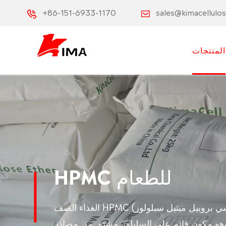
+86-151-6933-1170
sales@kimacellulo
المنتجات
HPMC للطعام
الغذاء الصف HPMC (هيدروكسي بروبيل ميثيل سيلولوز) هو نوع من المكونات الغذائية التي تم
 وهو مكون قائم على السليلوز مشتق من مصادر