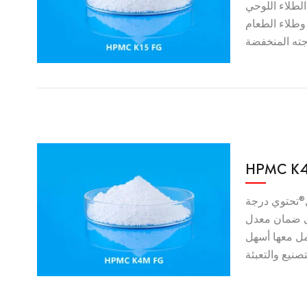
لطلاء اللوحي
وطلاء الطعام
HPMC K
وي درجة K4M FG على
ى ضمان معدل
مل معها أسهل