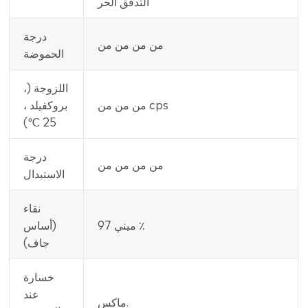
التدفق الحر
درجة
من من من من
الحموضة
اللزوجة (،
من من من cps
بروكفيلد ،
25 ℃)
درجة
من من من من
الاستبدال
نقاء
ميني 97 ٪
(أساس
جاف)
خسارة
عند
ماكس.