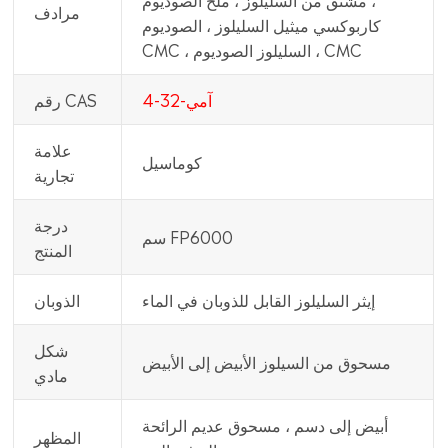
مرادف
كاربوكسي ميثيل السليلوز ، الصوديوم
CMC ، السليلوز الصوديوم ، CMC
آمي-32-4
رقم CAS
علامة
كوماسيل
تجارية
درجة
سم FP6000
المنتج
إيثر السليلوز القابل للذوبان في الماء
الذوبان
شكل
مسحوق من السيلوز الأبيض إلى الأبيض
مادي
أبيض إلى دسم ، مسحوق عديم الرائحة
المظهر