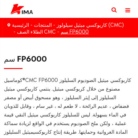
كاربوكسي ميثيل سيلولوز (CMC)
المنتجات
الرئيسية
سم FP6000
الطلاء الصف CMC
سم FP6000
كوماسيل®CMC FP6000 كاربوكسي ميثيل الصوديوم السليلوز
مصنوع من خلال كربوكسي ميثيل. ينتمي كاربوكسي ميثيل
السليلوز إلى إيثر السليلوز ، وهو مسحوق أبيض أو مصفر
فضفاض ، عديم الرائحة ، لا طعم له ، غير سام ، وقابل للذوبان
في الماء بسهولة. ليس للسليلوز كاربوكسي ميثيل النقي قيمة
عملية ، ولكن ملح الصوديوم يستخدم في الواقع لزيادة سماكة
المادة الغروانية وحمايتها. طريقة إنتاج كاربوكسيميثيل السليلوز