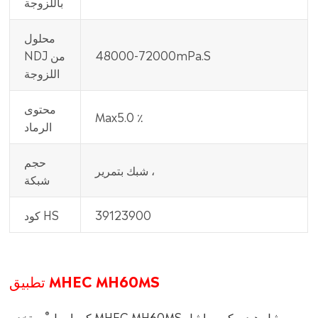
باللزوجة
محلول
48000-72000mPa.S
NDJ من
اللزوجة
محتوى
Max5.0 ٪
الرماد
حجم
شبك بتمرير ،
شبكة
39123900
كود HS
تطبيق MHEC MH60MS
®
كوماسيل
يستخدم MHEC MH60MS ميثيل هيدروكسي إيثيل