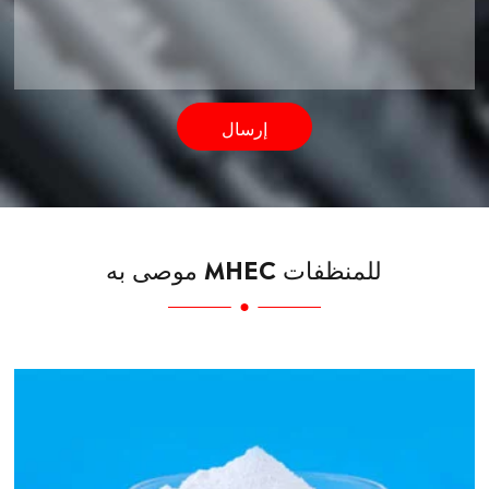
إرسال
موصى به MHEC للمنظفات