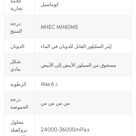
كوماسيل
تجارية
درجة
MHEC MH60MS
المنتج
إيثر السليلوز القابل للذوبان في الماء
الذوبان
شكل
مسحوق من السيلوز الأبيض إلى الأبيض
مادي
Max.6 ٪
الرطوبة
درجة
من من من من
الحموضة
محلول
24000-36000mPa.s
بروكفيلد