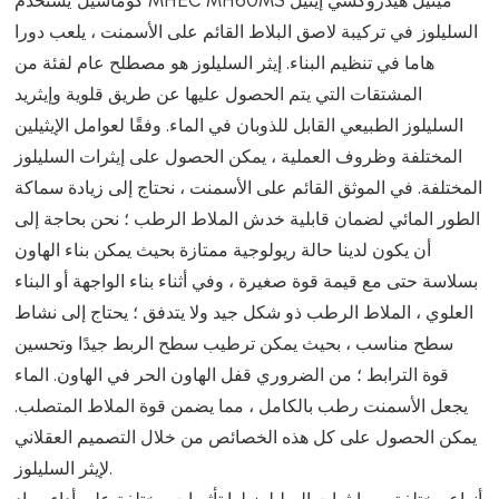
السليلوز في تركيبة لاصق البلاط القائم على الأسمنت ، يلعب دورا
هاما في تنظيم البناء. إيثر السليلوز هو مصطلح عام لفئة من
المشتقات التي يتم الحصول عليها عن طريق قلوية وإيثريد
السليلوز الطبيعي القابل للذوبان في الماء. وفقًا لعوامل الإيثيلين
المختلفة وظروف العملية ، يمكن الحصول على إيثرات السليلوز
المختلفة. في الموثق القائم على الأسمنت ، نحتاج إلى زيادة سماكة
الطور المائي لضمان قابلية خدش الملاط الرطب ؛ نحن بحاجة إلى
أن يكون لدينا حالة ريولوجية ممتازة بحيث يمكن بناء الهاون
بسلاسة حتى مع قيمة قوة صغيرة ، وفي أثناء بناء الواجهة أو البناء
العلوي ، الملاط الرطب ذو شكل جيد ولا يتدفق ؛ يحتاج إلى نشاط
سطح مناسب ، بحيث يمكن ترطيب سطح الربط جيدًا وتحسين
قوة الترابط ؛ من الضروري قفل الهاون الحر في الهاون. الماء
يجعل الأسمنت رطب بالكامل ، مما يضمن قوة الملاط المتصلب.
يمكن الحصول على كل هذه الخصائص من خلال التصميم العقلاني
لإيثر السليلوز.
أنواع مختلفة من إيثرات السليلوز لها تأثيرات مختلفة على أداء مواد