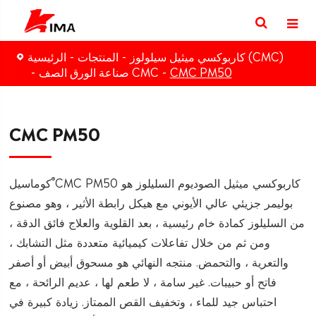
كاربوكسي ميثيل سيلولوز (CMC)
المنتجات
الرئيسية
CMC PM50
صناعة الورق الصف CMC
CMC PM50
®
CMC PM50 كاربوكسي ميثيل الصوديوم السليلوز هو
كوماسيل
بوليمر جزيئي عالي الأيوني مع هيكل رابطة الأثير ، وهو مصنوع
من السليلوز كمادة خام رئيسية ، بعد القلوية والعلاج فائق الدقة ،
ومن ثم من خلال تفاعلات كيميائية متعددة مثل التشابك ،
والتعرية ، والتحمض. منتجه النهائي هو مسحوق أبيض أو أصفر
فاتح أو حبيبات. غير سامة ، لا طعم لها ، عديم الرائحة ، مع
احتباس جيد للماء ، وتخفيف القص الممتاز. زيادة كبيرة في