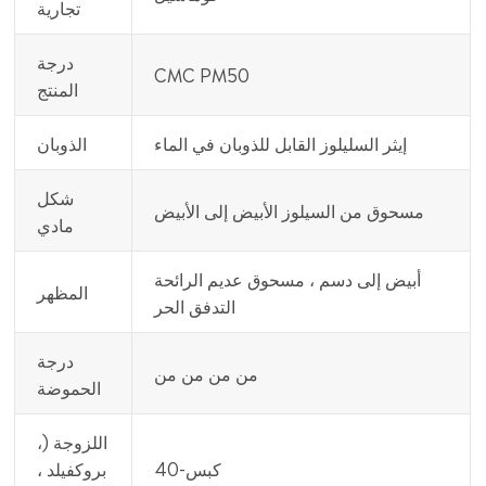
تجارية
درجة
CMC PM50
المنتج
إيثر السليلوز القابل للذوبان في الماء
الذوبان
شكل
مسحوق من السيلوز الأبيض إلى الأبيض
مادي
أبيض إلى دسم ، مسحوق عديم الرائحة
المظهر
التدفق الحر
درجة
من من من من
الحموضة
اللزوجة (،
40-كبس
بروكفيلد ،