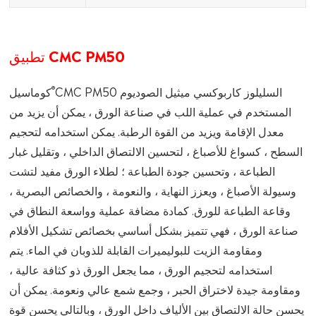
تطبيق CMC PM50
®
CMC PM50 السليلوز كاربوكسي ميثيل الصوديوم
كوماسيل
المستخدم في عملية اللب في صناعة الورق ، يمكن أن يزيد من
معدل الإقامة ويزيد من القوة الرطبة. يمكن استخدامه لتحجيم
السطح ، كسواغ للأصباغ ، لتحسين الالتصاق الداخلي ، وتقليل غبار
الطباعة ، وتحسين جودة الطباعة ؛ لطلاء الورق مفيد لتشت
وسيولة الأصباغ ، ويعزز النهاية ، والنعومة ، والخصائص البصرية ،
وقاعة الطباعة للورق. كمادة مضافة عملية وواسعة النطاق في
صناعة الورق ، فهي تتميز بشكل أساسي بخصائص تشكيل الأفلام
ومقاومة الزيت للبوليميرات القابلة للذوبان في الماء. يتم
استخدامه لتحجيم الورق ، مما يجعل الورق ذو كثافة عالية ،
ومقاومة جيدة لاختراق الحبر ، وجمع شمع عالي ونعومة. يمكن أن
يحسن حالة الالتصاق بين الألياف داخل الورق ، وبالتالي يحسن قوة