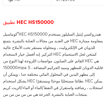
تطبيق HEC HS150000
®
HEC HS150000 هيدروكسي إيثيل السليلوز يستخدم
كوماسيل
في العديد من مجالات العناية بالبشرة. يتمتع HEC بمقاومة ممتازة
للذوبان في الإلكتروليت ، ومحلوله مستقر تحت الأملاح عالية
التركيز. إنه أفضل خيار لاستخدام HEC كمثخن لجل الاستحمام
القائم على الصابون. مواصفات اللزوجة لهذا النوع من HEC هي
150000mpa. S ، قابلية الذوبان للمطهر ومبيد الجراثيم المضافة
إلى مطهر اليدين في المحلول المائي مختلفة جدا ، ويمكن أن
يشكل استخدام HEC نظامًا مستحلبًا موحدًا ومستقرًا. HEC يمكن
استحلاب ، رشاقته واستقرار في النفط/الماء أو الماء/الزيت كريم
منتجات العناية بالبشرة. الجرعة هي من من من من من.