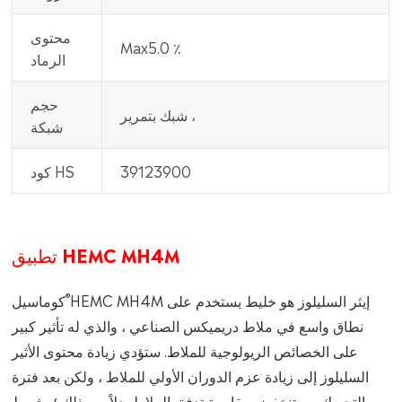
محتوى
Max5.0 ٪
الرماد
حجم
شبك بتمرير ،
شبكة
39123900
كود HS
تطبيق HEMC MH4M
®
HEMC MH4M إيثر السليلوز هو خليط يستخدم على
كوماسيل
نطاق واسع في ملاط دريميكس الصناعي ، والذي له تأثير كبير
على الخصائص الريولوجية للملاط. ستؤدي زيادة محتوى الأثير
السليلوز إلى زيادة عزم الدوران الأولي للملاط ، ولكن بعد فترة
من التحريك ، ستنخفض مقاومة تدفق الملاط بدلاً من ذلك ؛ بشرط