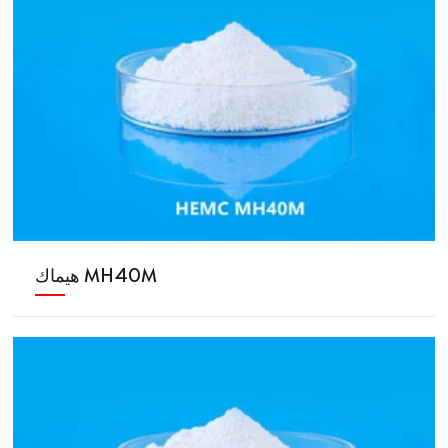
هيماك MH40M