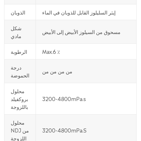
إيثر السليلوز القابل للذوبان في الماء
الذوبان
شكل
مسحوق من السيلوز الأبيض إلى الأبيض
مادي
Max.6 ٪
الرطوبة
درجة
من من من من
الحموضة
محلول
3200-4800mPa.s
بروكفيلد
باللزوجة
محلول
3200-4800mPa.S
NDJ من
اللزوجة