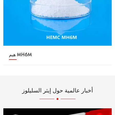
هيم MH6M
أخبار عالمية حول إيثر السليلوز