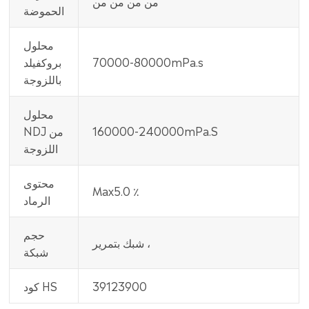
من من من من
الحموضة
محلول
70000-80000mPa.s
بروكفيلد
باللزوجة
محلول
160000-240000mPa.S
NDJ من
اللزوجة
محتوى
Max5.0 ٪
الرماد
حجم
شبك بتمرير ،
شبكة
39123900
كود HS