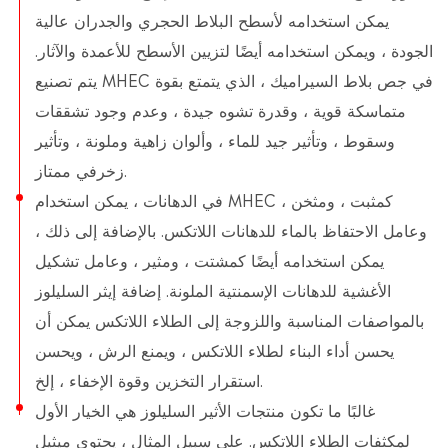
يمكن استخدامه لأسطح البلاط الحجري والجدران عالية
الجودة ، ويمكن استخدامه أيضًا لتزيين الأسطح للأعمدة والآثار.
يتم تصنيع MHEC في جص بلاط السيراميك ، الذي يتمتع بقوة
متماسكة قوية ، وقدرة تشوه جيدة ، وعدم وجود تشققات
وسقوط ، وتأثير جيد للماء ، وألوان زاهية وملونة ، وتأثير
زخرفي ممتاز.
في الدهانات ، يمكن استخدام MHEC كمثبت ، ومثخن ،
وعامل الاحتفاظ بالماء للدهانات اللاتكس. بالإضافة إلى ذلك ،
يمكن استخدامه أيضًا كمشتت ، ومثير ، وعامل تشكيل
الأغشية للدهانات الإسمنتية الملونة. إضافة إيثر السليلوز
بالمواصفات المناسبة واللزوجة إلى الطلاء اللاتكس يمكن أن
يحسن أداء البناء لطلاء اللاتكس ، ويمنع الرش ، ويحسن
استقرار التخزين وقوة الإخفاء ، إلخ.
غالبًا ما تكون منتجات الأثير السليلوز هي الخيار الأول
لمكثفات الطلاء اللاتكس. على سبيل المثال ، يحتوي ميثيل