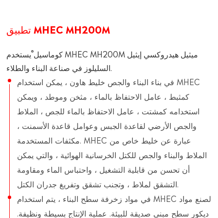
تطبيق MHEC MH200M
®
كوماسيل
يستخدم MHEC MH200M ميثيل هيدروكسي إيثيل
السليلوز في صناعة البناء والطلاء.
في بناء البناء والجص خليط هاون ، يمكن استخدام MHEC
كمثبط ، عامل الاحتفاظ بالماء ، مثخن وموطد ، ويمكن
استخدامه كمشتت ، عامل الاحتفاظ بالماء للجص ، الملاط
والجص الأرضي لقاعدة الجبس وعوامل قاعدة الأسمنت ،
مكثفات المستخدمة. MHEC عبارة عن خليط خاص من
الملاط والبناء والجص للكتل الخرسانية الهوائية ، والتي يمكن
أن تحسن من قابلية التشغيل ، واحتباس الماء ومقاومة
التشقق لملاط ، وتجنب تشقق وتفريغ جدران الكتل.
في مواد زخرفة سطح البناء ، يتم استخدام MHEC لصنع مواد
ديكور سطح مبنى صديقة للبيئة. عملية الإنتاج بسيطة ونظيفة.