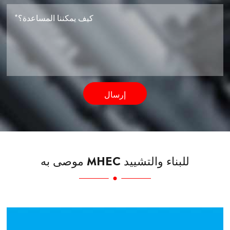
إرسال
موصى به MHEC للبناء والتشييد