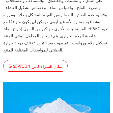
على التبلل ، والتشتت ، والالتصاق ، والسماكة ، والاستحلاب ،
وتصريف الملح ، واحتباس الماء ، وخصائص تشكيل الغشاء ،
وقابلية عدم النفاذية للنفط. يتميز الفيلم المشكل بصلابة ومرونة
وشفافية ممتازة. لأنه غير أيوني ، يمكن أن يكون متوافقًا مع
المستحلبات الأخرى ، ولكن من السهل إخراج الملح. HPMC لديه
خاصية الهلام الحراري. يتم تسخين المحلول المائي للمنتج
لتشكيل هلام ورواسب ، ثم يذوب بعد التبريد. تختلف درجة حرارة
الجيلاتي للمواصفات المختلفة للمنتج.
مكان الشراء كاس 9004-65-3