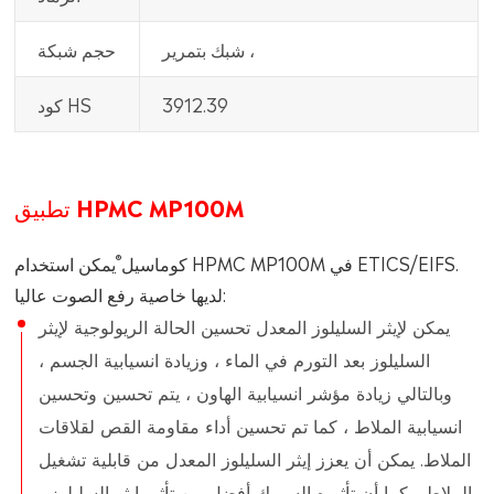
شبك بتمرير ،
حجم شبكة
3912.39
كود HS
تطبيق HPMC MP100M
®
كوماسيل
يمكن استخدام HPMC MP100M في ETICS/EIFS.
لديها خاصية رفع الصوت عاليا:
يمكن لإيثر السليلوز المعدل تحسين الحالة الريولوجية لإيثر
السليلوز بعد التورم في الماء ، وزيادة انسيابية الجسم ،
وبالتالي زيادة مؤشر انسيابية الهاون ، يتم تحسين وتحسين
انسيابية الملاط ، كما تم تحسين أداء مقاومة القص لقلاقات
الملاط. يمكن أن يعزز إيثر السليلوز المعدل من قابلية تشغيل
الملاط ، كما أن تأثيره السميك أفضل من تأثير إيثر السليلوز ،