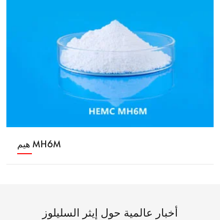
هيم MH6M
أخبار عالمية حول إيثر السليلوز