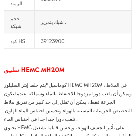
الرماد
حجم
شبك بتمرير ،
شبكة
39123900
كود HS
تطبيق HEMC MH20M
كوماسيل®يتم خلط إيثر السليلوز HEMC MH20M في الملاط ،
ويمكن أن يلعب دورا مزدوجا للاحتفاظ بالماء وسماكة. عندما تكون
الجرعة فقط ، يمكن أن تقلل إلى حد كبير من تفريق ملاط
التجصيص للخرسانة المسننة بالهواء وتحسين احتباس الماء للهاون.
، تلعب دورا جيدا جدا في احتباس الماء.
يحتوي HEMC على تأثير لتجفيف الهواء ، ويحسن قابلية تشغيل
الملاط ، ويقلل بشكل كبير من الكثافة الجافة للملاط ، وكلما زادت