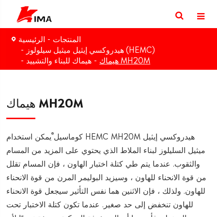
المنتجات
الرئيسية
هيدروكسي إيثيل ميثيل سيلولوز (HEMC)
هيماك MH20M
هيماك للبناء والتشييد
هيماك MH20M
®
كوماسيل
يمكن استخدام HEMC MH20M هيدروكسي إيثيل
ميثيل السليلوز لبناء الملاط الذي يحتوي على المزيد من المسام
والثقوب. عندما يتم طي كتلة اختبار الهاون ، فإن المسام تقلل
من قوة الانحناء للهاون ، وسيزيد البوليمر المرن من قوة الانحناء
للهاون. ولذلك ، فإن الاثنين هما نفس التأثير سيجعل قوة الانحناء
للهاون تنخفض إلى حد صغير. عندما تكون كتلة الاختبار تحت