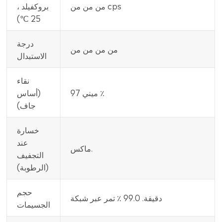
من من من cps
بروكفيلد ،
25 ℃)
درجة
من من من من
الاستبدال
نقاء
ميني 97 ٪
(أساس
جاف)
خسارة
عند
ماكس.
التجفيف
(الرطوبة)
حجم
دقيقة. 99.0 ٪ تمر عبر شبكة
الجسيمات