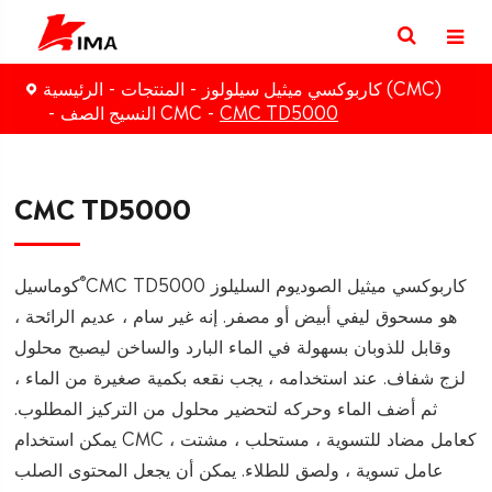
كاربوكسي ميثيل سيلولوز (CMC)
المنتجات
الرئيسية
CMC TD5000
النسيج الصف CMC
CMC TD5000
®
CMC TD5000 كاربوكسي ميثيل الصوديوم السليلوز
كوماسيل
هو مسحوق ليفي أبيض أو مصفر. إنه غير سام ، عديم الرائحة ،
وقابل للذوبان بسهولة في الماء البارد والساخن ليصبح محلول
لزج شفاف. عند استخدامه ، يجب نقعه بكمية صغيرة من الماء ،
ثم أضف الماء وحركه لتحضير محلول من التركيز المطلوب.
يمكن استخدام CMC كعامل مضاد للتسوية ، مستحلب ، مشتت ،
عامل تسوية ، ولصق للطلاء. يمكن أن يجعل المحتوى الصلب