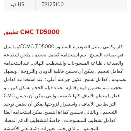
39123100
كود HS
تطبيق CMC TD5000
®
CMC TD5000 كاربوكسي ميثيل الصوديوم السليلوز
كوماسيل
في صناعة النسيج ، يتم استخدامه كعامل تحجيم ، مثخن للطباعة
والصباغة ، طباعة المنسوجات والتشطيب النهائي. عند استخدامه
كعامل تحجيم ، يمكن أن يحسن قابلية الذوبان واللزوجة ، ويسهل
تصميمه ؛ كعامل تشنج ، تكون جرعته أعلى ؛ عند استخدامه كعامل
تحجيم ، تم تحسين قوة وقابلية انحناء فيلم الحجم بشكل كبير ، و
CMC فعال لمعظم الألياف كلها لاصقة ، والتي يمكن أن تحسن
الترابط بين الألياف ، واستقرار لزوجتها يمكن أن يضمن توحيد
التحجيم ، وبالتالي تحسين كفاءة النسيج. يمكن استخدامه أيضًا
كعامل تشطيب للمنسوجات ، خاصةً للتشطيب الدائم المضاد
للتجاعيد ، والذي يجلب تغييرات دائمة على الأقمشة.