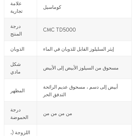
علامة
كوماسيل
تجارية
درجة
CMC TD5000
المنتج
إيثر السليلوز القابل للذوبان في الماء
الذوبان
شكل
مسحوق من السيلوز الأبيض إلى الأبيض
مادي
أبيض إلى دسم ، مسحوق عديم الرائحة
المظهر
التدفق الحر
درجة
من من من من
الحموضة
اللزوجة (،