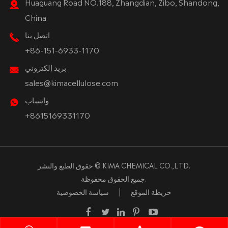
Huaguang Road NO.188, Zhangdian, Zibo, Shandong,
China
اتصل بنا
+86-151-6933-1170
بريد إلكتروني
sales@kimacellulose.com
واتساب
+8615169331170
KIMA CHEMICAL CO.,LTD.
حقوق الطبع والنشر ©
جميع الحقوق محفوظة.
خريطة الموقع
|
سياسة الخصوصية