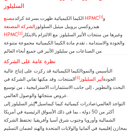
السليلوز
[1]
و
مصنع HPMC
الكيما الكيميائية ظهرت بسرعة كرائد
هيدروكسي بروبيل ميثيل السلولوز
الشركة المصنعة
[2]
وغيرها من منتجات الأثير السليلوز. مع الالتزام بالابتكار
HPMC
والجودة والاستدامة ، تقدم مادة الكيما الكيميائية مجموعة متنوعة
من الصناعات من سليلوز الأثير في جميع أنحاء العالم.
نظرة عامة على الشركة
التأسيس والنمو:
الكيما الكيميائية قد ركزت على إنتاج عالية
[3]
الجودة
أثير السليلوز
المنتجات. وقد مكنها تفاني الشركة في
البحث والتطوير ، إلى جانب الاستثمارات الاستراتيجية ، من توسيع
عروض منتجاتها والوصول العالمي.
التواجد العالمي:
صادرات كيميائية كيما كيماسيل®إيثر السليلوز إلى
أكثر من 50 دولة ، بما في ذلك الأسواق الرئيسية في أمريكا
الشمالية وأوروبا وجنوب شرق آسيا وأفريقيا. تحتفظ الشركة
بمخازن إقليمية في ألمانيا والولايات المتحدة والهند لضمان التسليم