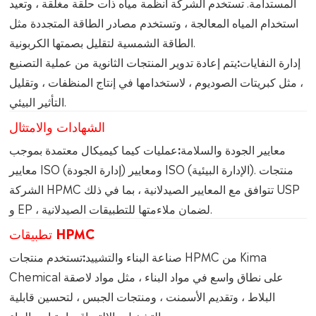
المستدامة. تستخدم الشركة أنظمة مياه ذات حلقة مغلقة ، وتعيد
استخدام المياه المعالجة ، وتستخدم مصادر الطاقة المتجددة مثل
الطاقة الشمسية لتقليل بصمتها الكربونية.
إدارة النفايات:
يتم إعادة تدوير المنتجات الثانوية من عملية التصنيع
، مثل كبريتات الصوديوم ، لاستخدامها في إنتاج المنظفات ، وتقليل
التأثير البيئي.
الشهادات والامتثال
معايير الجودة والسلامة:
عمليات كيما كيميكال معتمدة بموجب
معايير ISO (إدارة الجودة) ومعايير ISO (الإدارة البيئية). منتجات
الشركة HPMC تتوافق مع المعايير الصيدلانية ، بما في ذلك USP
و EP ، لضمان ملاءمتها للتطبيقات الصيدلانية.
تطبيقات HPMC
صناعة البناء والتشييد:
تستخدم منتجات HPMC من Kima
Chemical على نطاق واسع في مواد البناء ، مثل مواد لاصقة
البلاط ، وتقديم الأسمنت ، ومنتجات الجبس ، لتحسين قابلية
التشغيل والالتصاق واحتباس الماء.