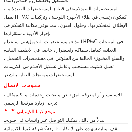
المستحضرات الصيدلانية:
في قطاع المستحضرات الصيدلانية ،
يعمل HPMC كمكون رئيسي في طلاء الأجهزة اللوحية ، وتركيبات
الإطلاق المتحكم بها ، وحلول العيون ، مما يوفر إمكانية التحكم في
إفراز الأدوية واستقرارها.
الغذاء ومستحضرات التجميل:
يتم استخدام HPMC في المنتجات
الغذائية كعامل سماكة واستقرار ، خاصة في الأطعمة النباتية
والسلع المخبوزة الخالية من الجلوتين. في مستحضرات التجميل ،
تعمل كمثبت مستحلب وعامل تشكيل الأفلام في الكريمات
والمستحضرات ومنتجات العناية بالشعر.
معلومات الاتصال
للاستفسار أو لمعرفة المزيد عن منتجات وخدمات ما كيميكال ،
يرجى زيارة موقعنا الرسمي:
[10]
موقع كيما الكيميائي
بدلاً من ذلك ، يمكنك التواصل عبر واتساب في صولجـ.
شركة كيما الكيميائية Co., ltd تقف بمثابة شهادة على الابتكار