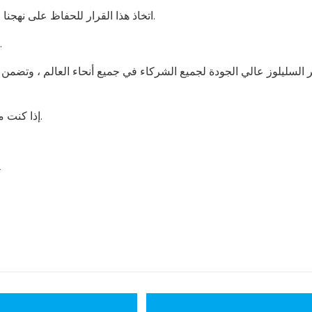
اتخاذ هذا القرار للحفاظ على نهجنا المسؤول تجاه صناعتنا وأعضائها القيمين وزملائنا آمنين وسليم.
نرجو منكم تفهمكم ونأمل أن نلتقي بكم في أقرب وقت م
إذا كنت مهتمًا بمنتج إيثر السليلوز لدينا ، يرجى إرسال بريد إلكتروني إلينا.
ت