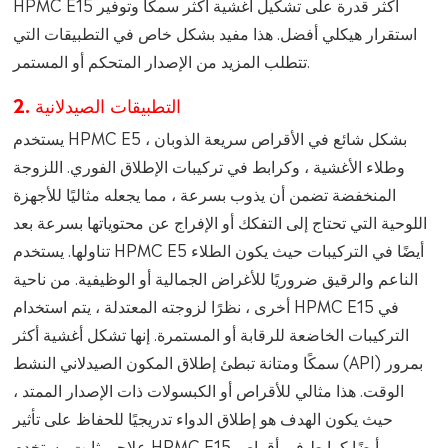
HPMC E15 أكثر قدرة على تشكيل أغشية أكثر سمكًا وتوفير
استقرار هيكلي أفضل. هذا مفيد بشكل خاص في التطبيقات التي
تتطلب المزيد من الإصدار المتحكم أو المستمر.
2. التطبيقات الصيدلانية
يستخدم HPMC E5 بشكل شائع في الأقراص سريعة الذوبان ،
وطلاء الأغشية ، وكرابط في تركيبات الإطلاق الفوري. اللزوجة
المنخفضة تضمن أن يذوب بسرعة ، مما يجعله مثاليًا للأجهزة
اللوحية التي تحتاج إلى التفكك أو الإفراج عن محتوياتها بسرعة بعد
تناولها. يستخدم HPMC E5 أيضًا في التركيبات حيث يكون الطلاء
الناعم والرقيق ضروريًا للأغراض الجمالية أو الوظيفية. من ناحية
أخرى ، نظرًا لزوجته المعتدلة ، يتم استخدام HPMC E15 في
التركيبات الخاضعة للرقابة أو المستمرة. إنها تشكل أغشية أكثر
سمكًا ومتانة تبطئ إطلاق المكون الصيدلاني النشط (API) بمرور
الوقت. هذا مثالي للأقراص أو الكبسولات ذات الإصدار الممتد ،
حيث يكون الهدف هو إطلاق الدواء تدريجيًا للحفاظ على تأثير
علاجي ثابت. يستخدم HPMC E15 أيضًا كرابط في أقراص