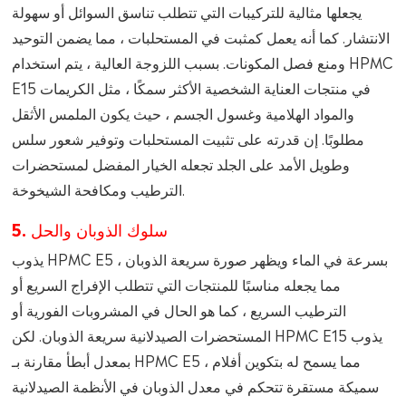
يجعلها مثالية للتركيبات التي تتطلب تناسق السوائل أو سهولة
الانتشار. كما أنه يعمل كمثبت في المستحلبات ، مما يضمن التوحيد
ومنع فصل المكونات. بسبب اللزوجة العالية ، يتم استخدام HPMC
E15 في منتجات العناية الشخصية الأكثر سمكًا ، مثل الكريمات
والمواد الهلامية وغسول الجسم ، حيث يكون الملمس الأثقل
مطلوبًا. إن قدرته على تثبيت المستحلبات وتوفير شعور سلس
وطويل الأمد على الجلد تجعله الخيار المفضل لمستحضرات
الترطيب ومكافحة الشيخوخة.
5. سلوك الذوبان والحل
يذوب HPMC E5 بسرعة في الماء ويظهر صورة سريعة الذوبان ،
مما يجعله مناسبًا للمنتجات التي تتطلب الإفراج السريع أو
الترطيب السريع ، كما هو الحال في المشروبات الفورية أو
المستحضرات الصيدلانية سريعة الذوبان. لكن HPMC E15 يذوب
بمعدل أبطأ مقارنة بـ HPMC E5 ، مما يسمح له بتكوين أفلام
سميكة مستقرة تتحكم في معدل الذوبان في الأنظمة الصيدلانية