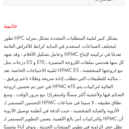
خاتمة
تطور HPC بشكل كبير لتلبية المتطلبات المحددة بشكل متزايد
لمختلف الصناعات. استخدم في البداية كرابط للأغراض العامة
وعامل تشكيل الأفلام ، وقد شهد HPMC تقدمًا في تركيبته لإنتاج
درجات مثل E5 و E15 ، كل منها هندسي بملفات اللزوجة المتميزة
لتلبية الاحتياجات الخاصة. تعد HPMC E5 ، مع لزوجتها المنخفضة
، مثالية للتطبيقات التي تتطلب إذابة سريعة وطلاء ناعم ورقيق ،
في حين تم تحسين لزوجة HPMC e15 العالية لتركيبات يتم
التحكم فيها ولأغشية أكثر سمكًا واستقرارًا. مع مرور الوقت ، وسع
التحسين المستمر لـ HPMC نطاق تطبيقه ، لا سيما في صناعات
الأدوية والعناية الشخصية ، حيث الدقة في أنظمة توصيل الأدوية
والتركيبات أمر بالغ الأهمية. يضمن التطوير المستمر لـ HPMC أن
تظل حجر الزاوية في تطوير المنتجات الحديثة ، وتوفر أداءً محسنًا