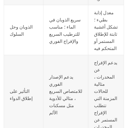
معدل إذابة
بطيء ؛
سريع الذوبان في
تشكل أغشية
الماء ؛ مناسب
الذوبان وحل
ثابتة للإطلاق
للترطيب السريع
السلوك
المستمر أو
والإفراج الفوري
المتحكم فيه
يدعم الإفراج
عن
المخدرات ،
يدعم الإصدار
مثالية
الفوري
للحالات
للامتصاص السريع
التأثير على
المزمنة التي
، مثالي للأدوية
إطلاق الدواء
تتطلب
مثل مسكنات
الإفراج
الألم
المستمر عن
المخدرات