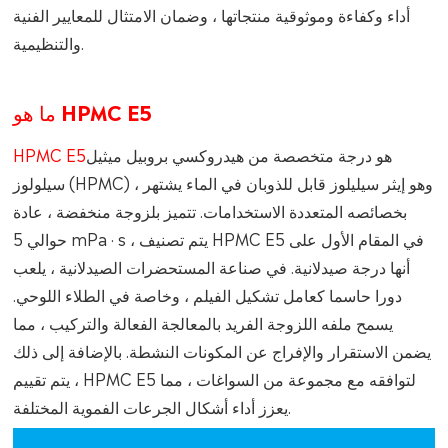
أداء وكفاءة وموثوقية منتجاتها ، وضمان الامتثال للمعايير الفنية
والتنظيمية.
ما هو HPMC E5
هو درجة متخصصة من هيدروكسي بروبيل ميثيل
HPMC E5
سيلولوز (HPMC) ، وهو إيثر سيليلوز قابل للذوبان في الماء يشتهر
بخصائصه المتعددة الاستخدامات. تتميز بلزوجة منخفضة ، عادة
حوالي 5 mPa · s ، يتم تصنيف HPMC E5 في المقام الأول على
أنها درجة صيدلانية. في صناعة المستحضرات الصيدلانية ، يلعب
دورا حاسما كعامل تشكيل الفيلم ، وخاصة في الطلاء اللوحي.
يسمح ملفه اللزوجة الفريد بالمعالجة الفعالة والتركيب ، مما
يضمن الاستقرار والإفراج عن المكونات النشطة. بالإضافة إلى ذلك
، يتم تقييم HPMC E5 لتوافقه مع مجموعة من السواغات ، مما
يعزز أداء أشكال الجرعات الفموية المختلفة.