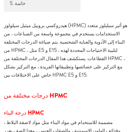
5. خاتمة
هيدروكسي بروبيل ميثيل سيلولوز (HPMC) هو أثير سيليلوز متعدد
الاستخدامات يستخدم في مجموعة واسعة من الصناعات ، من
البناء إلى الأدوية والعناية الشخصية. يتم صياغة الدرجات المختلفة
من HPMC ، مثل E5 و E15 ، لتلبية الاحتياجات المحددة لهذه
القطاعات. يستكشف هذا المقال الدرجات المختلفة من HPMC ،
مع التركيز على خصائصها وتطبيقاتها الفريدة ، مع التركيز بشكل
خاص على الاختلافات بين HPMC E5 و E15.
درجات مختلفة من HPMC
درجة البناء HPMC
مصممة للاستخدام في مواد البناء مثل مواد لاصقة البلاط ،
وقذائف الهاون الإسمنتية ، وللصقات الجبس ، وهذا الصف يعزز