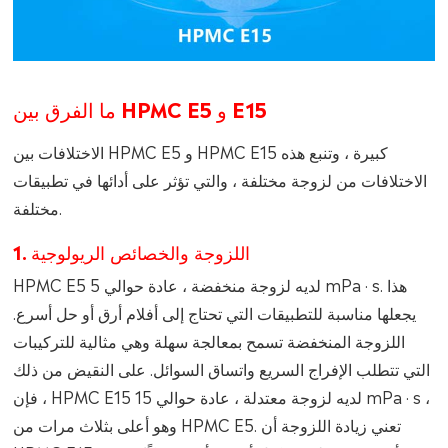
ما الفرق بين HPMC E5 و E15
الاختلافات بين HPMC E5 و HPMC E15 كبيرة ، وتنبع هذه
الاختلافات من لزوجة مختلفة ، والتي تؤثر على أدائها في تطبيقات
مختلفة.
1. اللزوجة والخصائص الريولوجية
HPMC E5 لديه لزوجة منخفضة ، عادة حوالي 5 mPa · s. هذا
يجعلها مناسبة للتطبيقات التي تحتاج إلى أفلام أرق أو حل أسرع.
اللزوجة المنخفضة تسمح بمعالجة سهلة وهي مثالية للتركيبات
التي تتطلب الإفراج السريع واتساق السوائل. على النقيض من ذلك
، فإن HPMC E15 لديه لزوجة معتدلة ، عادة حوالي 15 mPa · s ،
وهو أعلى بثلاث مرات من HPMC E5. تعني زيادة اللزوجة أن