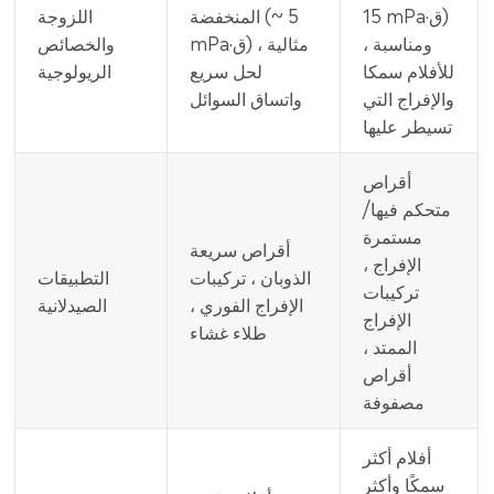
ق)
·
15 mPa
المنخفضة (~ 5
اللزوجة
، ومناسبة
ق) ، مثالية
·
mPa
والخصائص
للأفلام سمكا
لحل سريع
الريولوجية
والإفراج التي
واتساق السوائل
تسيطر عليها
أقراص
متحكم فيها/
مستمرة
أقراص سريعة
الإفراج ،
الذوبان ، تركيبات
التطبيقات
تركيبات
الإفراج الفوري ،
الصيدلانية
الإفراج
طلاء غشاء
الممتد ،
أقراص
مصفوفة
أفلام أكثر
سمكًا وأكثر