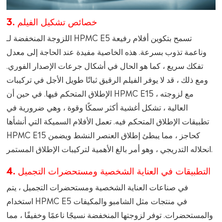
3. خصائص تشكيل الفيلم
اللزوجة المنخفضة لـ HPMC E5 تسمح بتكوين أفلام رفيعة
وناعمة تذوب بسرعة. هذه الخاصية مفيدة عند الحاجة إلى معدل
تفكك سريع ، كما هو الحال في أشكال جرعات الإصدار الفوري.
ومع ذلك ، قد لا يوفر الفيلم الرقيق ثباتًا طويل الأجل في تركيبات
الإطلاق المتحكم فيها. في حين أن HPMC E15 ، مع لزوجته
العالية ، تشكل أغشية أكثر سمكًا وقوة ، وهي ضرورية في
تطبيقات الإطلاق المتحكم فيه. تعمل الأفلام السميكة التي أنشأها
HPMC E15 كحاجز ، مما يبطئ إطلاق العنصر النشط ويضمن
انحلاله التدريجي ، وهو أمر بالغ الأهمية لتركيبات الإطلاق المستمر.
4. التطبيقات في العناية الشخصية ومستحضرات التجميل
في صناعات العناية الشخصية ومستحضرات التجميل ، يتم
استخدام HPMC E5 في منتجات مثل الشامبو والمكيفات
والمستحضرات. توفر لزوجتها المنخفضة نسيجًا ناعمًا وخفيفًا ، مما