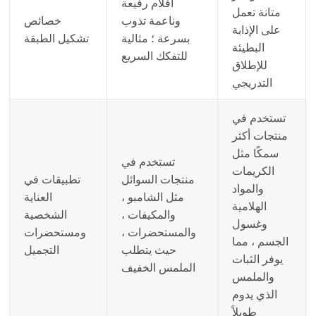
أفلام رفيعة
متانة تعمل
وناعمة تذوب
خصائص
على الإذابة
بسرعة ؛ مثالية
تشكيل الطبقة
البطيئة
للتفكك السريع
للإطلاق
التدريجي
تستخدم في
منتجات أكثر
سمكًا مثل
تستخدم في
الكريمات
منتجات السوائل
تطبيقات في
والمواد
مثل الشامبو ،
العناية
الهلامية
والمكيفات ،
الشخصية
وغسول
والمستحضرات ،
ومستحضرات
الجسم ، مما
حيث يتطلب
التجميل
يوفر الثبات
الملمس الخفيف
والملمس
الذي يدوم
طويلاً