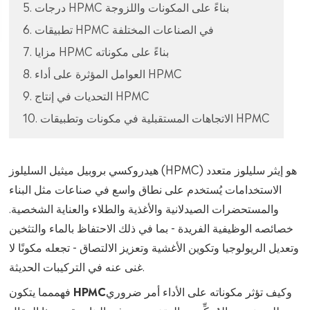
5. درجات HPMC بناءً على المكونات واللزوجة
6. تطبيقات HPMC في الصناعات المختلفة
7. مزايا HPMC بناءً على مكوناته
8. العوامل المؤثرة على أداء HPMC
9. التحديات في إنتاج HPMC
10. الاتجاهات المستقبلية في مكونات وتطبيقات HPMC
هيدروكسي بروبيل ميثيل السليلوز (HPMC) هو إيثر سليلوز متعدد
الاستخدامات يُستخدم على نطاق واسع في صناعات مثل البناء
والمستحضرات الصيدلانية والأغذية والطلاء والعناية الشخصية.
خصائصه الوظيفية الفريدة - بما في ذلك الاحتفاظ بالماء والتثخين
وتعديل الريولوجيا وتكوين الأغشية وتعزيز الالتصاق - تجعله مكونًا لا
غنى عنه في التركيبات الحديثة.
وكيف تؤثر مكوناته على الأداء أمر ضروري
مما يتكون HPMC
فهم