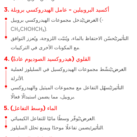
3. أكسيد البروبيلين – عامل الهيدروكسي بروبلة
الغرض:
يُدخل مجموعات الهيدروكسي بروبيل (-
CH₂CHOHCH₃).
التأثير:
يُحسّن الاحتفاظ بالماء، ويُثبّت اللزوجة، ويُعزز التوافق
مع المكونات الأخرى في التركيبات.
4. القلوي (هيدروكسيد الصوديوم عادةً)
الغرض:
يُنشّط مجموعات الهيدروكسيل في السليلوز لعملية
الأثرلة.
التأثير:
يُسهّل التفاعل مع مجموعات الميثيل والهيدروكسي
بروبيل، مما يضمن استبدالًا فعالًا.
5. الماء (وسط التفاعل)
يُوفّر وسطًا مائيًا للتفاعل الكيميائي.
الغرض:
يضمن تفاعلًا موحدًا ويمنع تحلل السليلوز.
التأثير: