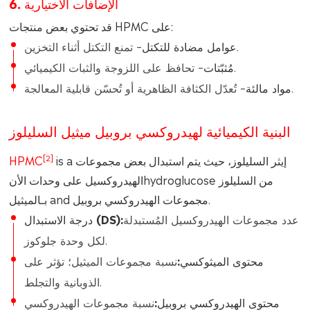
6. الإضافات الاختيارية
قد تحتوي بعض منتجات HPMC على:
– تمنع التكتل أثناء التخزين.
عوامل مضادة للتكتل
– تحافظ على اللزوجة والثبات الكيميائي.
مُثبّتات
– تُعدّل الكثافة الظاهرية أو تُحسّن قابلية المعالجة.
مواد مالئة
البنية الكيميائية لهيدروكسي بروبيل ميثيل السليلوز
[2]
إيثر السليلوز
، حيث يتم استبدال بعض مجموعات
is a
HPMC
الهيدروكسيل على وحدات الأنhydroglucose من السليلوز
.
مجموعات الهيدروكسي بروبيل
and
بـ
الميثيل
عدد مجموعات الهيدروكسيل المُستبدلة
درجة الاستبدال (DS):
لكل وحدة جلوكوز.
محتوى الميثوكسي:
نسبة مجموعات الميثيل؛ تؤثر على
الذوبانية والتجلط.
محتوى الهيدروكسي بروبيل:
نسبة مجموعات الهيدروكسي