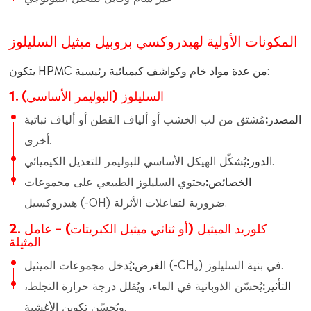
المكونات الأولية لهيدروكسي بروبيل ميثيل السليلوز
يتكون HPMC من عدة مواد خام وكواشف كيميائية رئيسية:
1. السليلوز (البوليمر الأساسي)
المصدر:
مُشتق من لب الخشب أو ألياف القطن أو ألياف نباتية
أخرى.
يُشكّل الهيكل الأساسي للبوليمر للتعديل الكيميائي.
الدور:
الخصائص:
يحتوي السليلوز الطبيعي على مجموعات
هيدروكسيل (-OH) ضرورية لتفاعلات الأثرلة.
2. كلوريد الميثيل (أو ثنائي ميثيل الكبريتات) – عامل
المثيلة
يُدخل مجموعات الميثيل (-CH₃) في بنية السليلوز.
الغرض:
التأثير:
يُحسّن الذوبانية في الماء، ويُقلل درجة حرارة التجلط،
ويُحسّن تكوين الأغشية.