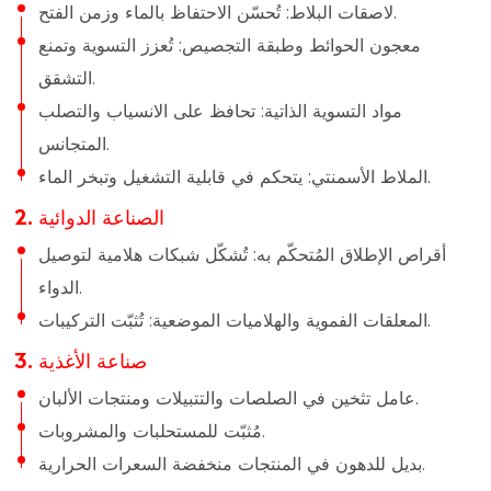
لاصقات البلاط: تُحسّن الاحتفاظ بالماء وزمن الفتح.
معجون الحوائط وطبقة التجصيص: تُعزز التسوية وتمنع
التشقق.
مواد التسوية الذاتية: تحافظ على الانسياب والتصلب
المتجانس.
الملاط الأسمنتي: يتحكم في قابلية التشغيل وتبخر الماء.
2. الصناعة الدوائية
أقراص الإطلاق المُتحكّم به: تُشكّل شبكات هلامية لتوصيل
الدواء.
المعلقات الفموية والهلاميات الموضعية: تُثبّت التركيبات.
3. صناعة الأغذية
عامل تثخين في الصلصات والتتبيلات ومنتجات الألبان.
مُثبّت للمستحلبات والمشروبات.
بديل للدهون في المنتجات منخفضة السعرات الحرارية.