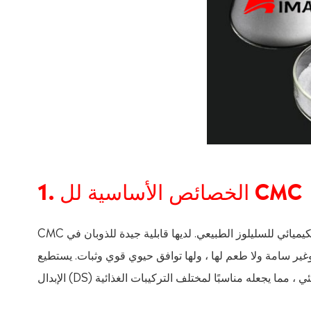
1. الخصائص الأساسية لل CMC
CMC هو بوليمر أنيوني قابل للذوبان في الماء يتم الحصول عليه عن طريق التعديل الكيميائي للسليلوز الطبيعي. لديها قابلية جيدة للذوبان في
امة ولا طعم لها ، ولها توافق حيوي قوي وثبات. يستطيع CMC التحكم في لزوجته وخصائصه الريولوجية عن طريق ضبط درجة