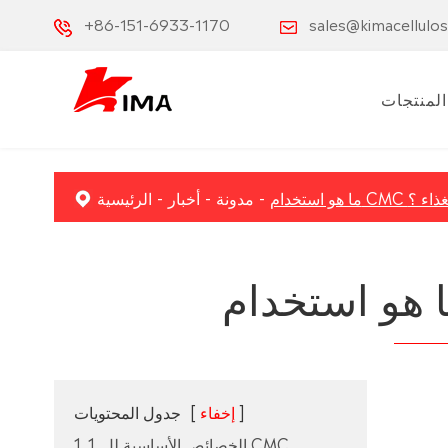
+86-151-6933-1170
sales@kimacellulo
المنتجات
CMC في الغذاء ؟
مدونة
أخبار
الرئيسية
]
إخفاء
[
جدول المحتويات
1. 1. الخصائص الأساسية لل CMC