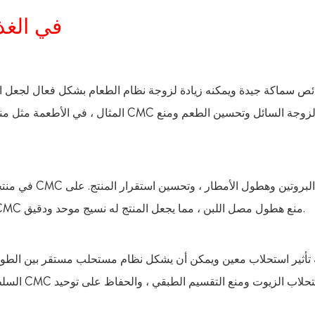
2. الوظائف الرئيسية ل CMC ف
المثال ، في الأطعمة مثل منتجات الألبان 
في منتجات الأل
سبيل المثال ، في اللبن الزبادي وحليب الصويا ، يمكن إضافة CMC منع هطول مصل اللبن ، مما يجعل المنتج له نسيج موحد ودقيق.
السلطة وا