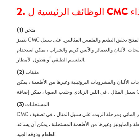
ي الغذاء
(1) مثخن
يتميز CMC بخصائص سماكة جيدة ويمكنه زيادة لزوجة نظام الطعام بشكل فعال لجعل المنتج يحقق الطعم والملمس المثاليين. على سبيل
والعصائر والآيس كريم والشراب ، يمكن استخدام CMC لزيادة لزوجة السائل وتحسين الطعم ومنع
التقسيم الطبقي أو هطول الأمطار.
(2) مثبتات
بان والمشروبات البروتينية وغيرها من الأطعمة ، يمكن CMC منع تخثر البروتين وهطول الأمطار ، وتحسين استقرار المنتج. على
(3) المستحلبات
CMC له تأثير استحلاب معين ويمكن أن يشكل نظام مستحلب مستقر بين الطور المائي ومرحلة الزيت. على سبيل المثال ، في تصفيف
لمايونيز وغيرها من الأطعمة المستحلبة ، يمكن أن يساعد CMC في استحلاب الزيوت ومنع التقسيم الطبقي ، والحفاظ على توحيد
الطعام وذوقه الجيد.