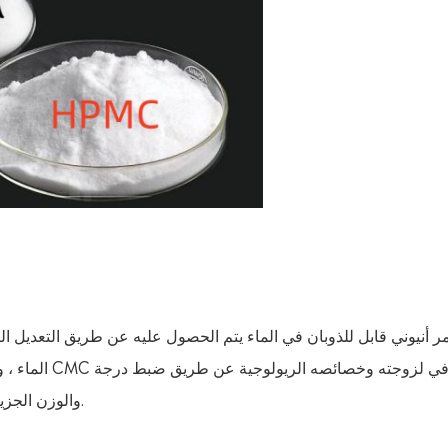
الماء ، وغير س
الإبدال (DS) والوزن الجزيئي ، مما يجعله مناسبًا لمختلف التركيبات الغذائية.