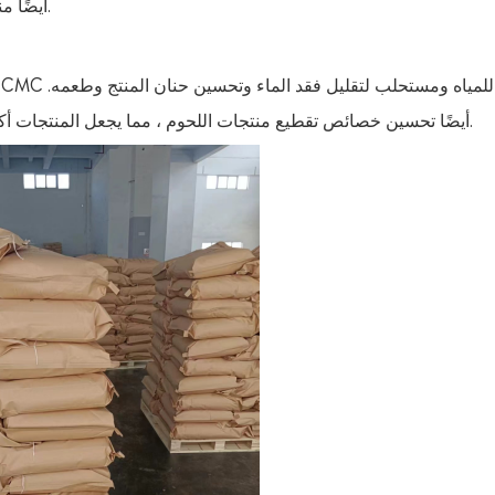
يمكن CMC أيضًا منع فصل الماء والحفاظ على زي المنتج في النسيج.
بالإضافة إلى ذلك ، يمكن CMC أيضًا تحسين خصائص تقطيع منتجات اللحوم ، مما يجعل المنتجات أكثر اتساقًا وأسهل في المعالجة.