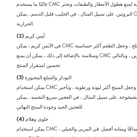
غالبًا ما يستخدم CMC كمثخن ومثبت في الحليب واللبن وحليب الصويا ومشروبات عصير الفاكهة لمنع هطول الأمطار والطبقات وتخثر
البروتين. على سبيل المثال ، في الحليب قليل الدسم ، يمكن CMC توفير ملمس فم مشابه للحليب كامل الدسم دون زيادة كمية السعرات
الحرارية.
(2) آيس كريم
في الآيس كريم ، يمكن CMC زيادة لزوجة الخليط ، وتحسين خصائص الاستحلاب ، وتقليل تكوين كريستال الثلج ، وجعل الطعم أكثر حساسية
وسلاسة. بالإضافة إلى ذلك ، يمكن أن يمنع CMC التغييرات الهيكلية في الآيس كريم بسبب التغيرات في درجات الحرارة أثناء التخزين ، وبالتالي
تحسين استقرار المنتج.
(3) النودلز والسلع المخبوزة
يمكن استخدام CMC في إنتاج الخبز والكعك والمعجنات لتحسين قدرة الاحتفاظ بالماء للعجين ، وجعل المنتج أكثر ليونة ورطوبة ، وتأخير
يخوخة. على سبيل المثال ، في العجين سريع التجميد ، يمكن CMC منع فقدان الماء أثناء عملية التجميد ، وبالتالي الحفاظ على قابلية التمدد
للعجين الجيد وجودة المنتج النهائي.
(4) حلوى وهلام
يمكن استخدام CMC في الحلوى الناعمة والجيلي لتحسين مرونتها واستقرارها ، مما يمنح المنتجات مذاقًا ومتانة أفضل. في المربى والجيلي ،