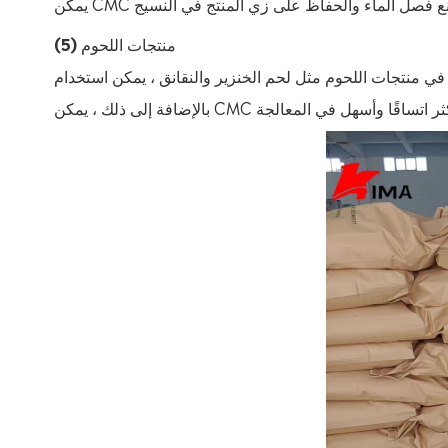
(5) منتجات اللحوم
في منتجات اللحوم مثل لحم الخنزير والنقانق ، يمكن استخدام CMC كمثبت للمياه ومستحلب لتقليل فقد الماء وتحسين حنان المنتج وطعمه.