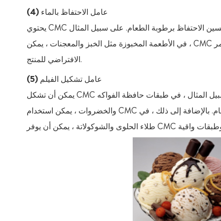
(4) عامل الاحتفاظ بالماء
يحتوي CMC على قدرة امتصاص قوية للماء ويمكن استخدامه لمنع فقدان رطوبة الطعام وتحسين الاحتفاظ برطوبة الطعام. على سبيل المثال
، في الأطعمة المخبوزة مثل الخبز والمعجنات ، يمكن CMC تأخير فقدان الرطوبة بشكل فعال ، ومنع المواد الغذائية من التصلب ، وزيادة العمر
الافتراضي للمنتج.
(5) عامل تشكيل الفيلم
يمكن أن تشكل CMC طبقة شفافة صالحة للأكل على سطح الطعام لحماية الطعام. على سبيل المثال ، في طبقات حافظة الفواكه
والخضروات ، يمكن استخدام CMC للحد من تبخر الماء ومنع الغزو الميكروبي ، وبالتالي إطالة عمر تخزين الطعام. بالإضافة إلى ذلك ، في