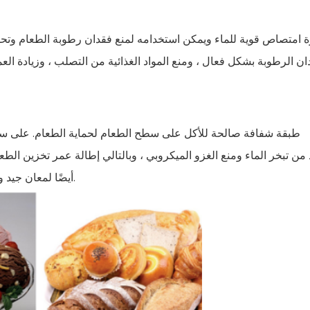
طلاء الحلوى والشوكولاتة ، يمكن أن يوفر CMC أيضًا لمعان جيد وطبقات واقية.