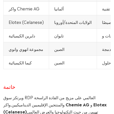
ألمانيا
واكر Chemie AG
خصيصًا
الولايات المتحدة/أوروبا
Elotex (Celanese)
تايوان
دايرين الكيميائية
الصين
مجموعة انهوي وانوي
الصين
كيما الكيميائية
خاتمة
ويرتكز سوق RDP العالمي على مزيج من القادة الراسخة
والمنتجين الإقليميين الديناميكيين.
واكر Chemie AG و Elotex
تهيمن من حيث التكنولوجيا والعرض العالمي
(Celanese)