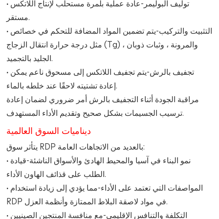
· توليف البوليمر
-عادة عملية بلمرة مستحلب لإنتاج اللاتكس
مستقر.
· التثبيت والتركيب
-يتم تضمين المواد المضافة للتحكم في خصائص
مثل درجة حرارة انتقال الزجاج (Tg) ، والمرونة ، وثبات ذوبان
الجليد بالتجميد.
· تجفيف بالرش
-يتم تجفيف اللاتكس إلى مسحوق ناعم يمكن
إعادة تشتيته لاحقًا عند خلطه بالماء.
مراقبة الجودة أثناء التجفيف بالرش أمر ضروري لضمان إعادة
ترسيب الجسيمات بشكل صحيح وتقديم الأداء المستهدف.
ديناميات السوق العالمية
يتأثر سوق RDP بالعديد من الاتجاهات العامة:
· نمو البناء في آسيا والمحيط الهادئ والأسواق الناشئة
-قيادة
الطلب على قذائف الهاون الأداء.
· المواصفات التي تعتمد على الأداء
-مما يؤدي إلى زيادة استخدام
RDP في مواد لاصقة البلاط الممتازة وأنظمة العزل.
· التكلفة والتنافس الإقليمي
-مع منافسة المنتجين الصينيين