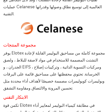
عمليات Celanese العالمية إلى توسيع نطاق وصولها وقدراتها
التقنية.
مجموعة المنتجات
يوفر Elotex مجموعة كاملة من مساحيق البوليمر القابلة لإعادة
التشتت المصممة للاستخدام في مواد لاصقة للبلاط ، ولصق
الجدران ، و EIFS ، ومركبات التسوية الذاتية ، وتركيبات إصلاح
الخرسانة. تحتوي محفظتها على مساحيق قائمة على اليرقات
وبوليمرات كوبوليمرات مصممة خصيصًا لأهداف أداء محددة مثل
تحسين المرونة والالتصاق ومقاومة التشقق.
الابتكار التقني
تكمن قوة Elotex في مطابقة كيمياء البوليمر لمعايير أداء
الاستخدام النهائي. من خلال التحكم في تركيبة البوليمر وتوزيع