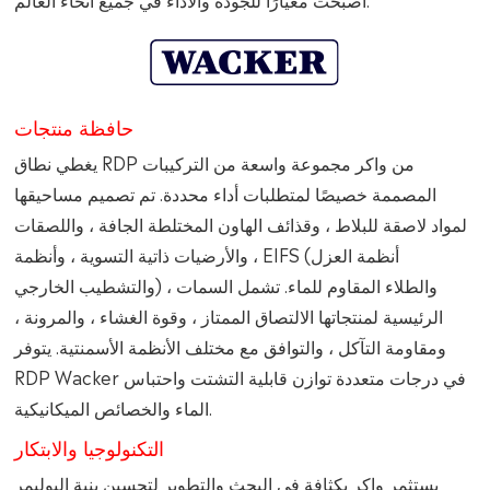
حافظة منتجات
يغطي نطاق RDP من واكر مجموعة واسعة من التركيبات
المصممة خصيصًا لمتطلبات أداء محددة. تم تصميم مساحيقها
لمواد لاصقة للبلاط ، وقذائف الهاون المختلطة الجافة ، واللصقات
، والأرضيات ذاتية التسوية ، وأنظمة EIFS (أنظمة العزل
والتشطيب الخارجي) ، والطلاء المقاوم للماء. تشمل السمات
الرئيسية لمنتجاتها الالتصاق الممتاز ، وقوة الغشاء ، والمرونة ،
ومقاومة التآكل ، والتوافق مع مختلف الأنظمة الأسمنتية. يتوفر
RDP Wacker في درجات متعددة توازن قابلية التشتت واحتباس
الماء والخصائص الميكانيكية.
التكنولوجيا والابتكار
يستثمر واكر بكثافة في البحث والتطوير لتحسين بنية البوليمر