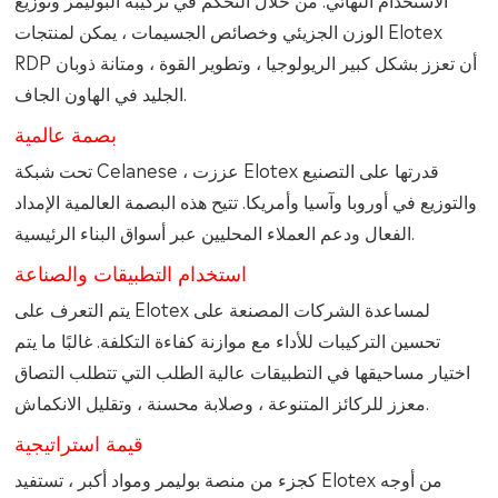
الوزن الجزيئي وخصائص الجسيمات ، يمكن لمنتجات Elotex
RDP أن تعزز بشكل كبير الريولوجيا ، وتطوير القوة ، ومتانة ذوبان
الجليد في الهاون الجاف.
بصمة عالمية
تحت شبكة Celanese ، عززت Elotex قدرتها على التصنيع
والتوزيع في أوروبا وآسيا وأمريكا. تتيح هذه البصمة العالمية الإمداد
الفعال ودعم العملاء المحليين عبر أسواق البناء الرئيسية.
استخدام التطبيقات والصناعة
يتم التعرف على Elotex لمساعدة الشركات المصنعة على
تحسين التركيبات للأداء مع موازنة كفاءة التكلفة. غالبًا ما يتم
اختيار مساحيقها في التطبيقات عالية الطلب التي تتطلب التصاق
معزز للركائز المتنوعة ، وصلابة محسنة ، وتقليل الانكماش.
قيمة استراتيجية
كجزء من منصة بوليمر ومواد أكبر ، تستفيد Elotex من أوجه