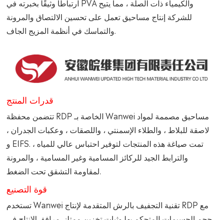
ارتباطًا وثيقًا بخبرته في PVA والكيمياء ذات الصلة ، مما يتيح
للشركة إنتاج مساحيق تعمل على تحسين الالتصاق والمرونة
والتماسك في أنظمة المزيج الجاف.
قدرات المنتج
تتضمن محفظة RDP الخاصة بـ Wanwei مساحيق مصممة لمواد
لاصقة للبلاط ، والطلاء الإسمنتي ، واللصقات ، وعكبات الجدران ،
و EIFS. تمت صياغة هذه المنتجات لتوفير احتباس عالي للمياه ،
والترابط الجيد للركائز المسامية وغير المسامية ، والمرونة
لمقاومة التشقق تحت الضغط.
قوة التصنيع
تستخدم Wanwei تقنية التجفيف بالرش المتقدمة لإنتاج RDP مع
حجم الجسيمات المتحكم بها وثبات تخزين ممتاز. مرافق الإنتاج في