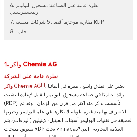
6. نظرة عامة على الصناعة: مسحوق البوليمر
ريديسبيرسيبل
7. مقارنة موجزة: أفضل 5 شركات مصنعة RDP
8. خاتمة
1. واكر Chemie AG
نظرة عامة على الشركة
[1]
يعتبر على نطاق واسع ، مقره في ألمانيا ،
واكر Chemie AG
رائدًا عالميًا في صناعة مسحوق البوليمر القابل لإعادة التشتت
(RDP). تأسست واكر منذ أكثر من قرن من الزمان ، وقد تم
الاعتراف بها منذ فترة طويلة لابتكارها في علم البوليمر وخبرتها
العميقة في تقنيات البوليمر أسيتات الفينيل-الإيثيلين (اليرقات). يتم
تسويق منتجات RDP تحت Vinnapas®العلامة التجارية ، التي
أصبحت معيارًا للجودة والأداء في جميع أنحاء العالم.