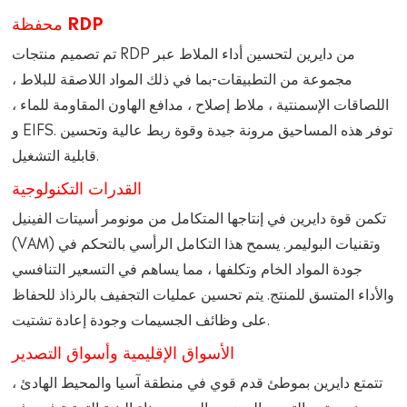
محفظة RDP
تم تصميم منتجات RDP من دايرين لتحسين أداء الملاط عبر
مجموعة من التطبيقات-بما في ذلك المواد اللاصقة للبلاط ،
اللصاقات الإسمنتية ، ملاط إصلاح ، مدافع الهاون المقاومة للماء ،
و EIFS. توفر هذه المساحيق مرونة جيدة وقوة ربط عالية وتحسين
قابلية التشغيل.
القدرات التكنولوجية
تكمن قوة دايرين في إنتاجها المتكامل من مونومر أسيتات الفينيل
(VAM) وتقنيات البوليمر. يسمح هذا التكامل الرأسي بالتحكم في
جودة المواد الخام وتكلفها ، مما يساهم في التسعير التنافسي
والأداء المتسق للمنتج. يتم تحسين عمليات التجفيف بالرذاذ للحفاظ
على وظائف الجسيمات وجودة إعادة تشتيت.
الأسواق الإقليمية وأسواق التصدير
تتمتع دايرين بموطئ قدم قوي في منطقة آسيا والمحيط الهادئ ،
حيث يستمر التوسع الحضري السريع وبناء البنية التحتية في دفع