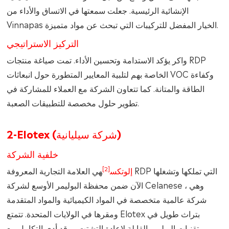
الإنشائية الرئيسية. جعلت سمعتها في الاتساق والأداء من
Vinnapas الخيار المفضل للتركيبات التي تبحث عن مواد متميزة.
التركيز الاستراتيجي
واكر يؤكد الاستدامة وتحسين الأداء. تمت صياغة منتجات RDP
الخاصة بهم لتلبية المعايير المتطورة حول انبعاثات VOC وكفاءة
الطاقة والمتانة. كما تتعاون الشركة مع العملاء للمشاركة في
تطوير حلول مخصصة للتطبيقات الصعبة.
2-Elotex (شركة سيليانية)
خلفية الشركة
[2]
إلوتكس
هي العلامة التجارية المعروفة RDP التي تملكها وتشغلها
الآن ضمن محفظة البوليمر الأوسع لشركة Celanese ، وهي
شركة عالمية متخصصة في المواد الكيميائية والمواد المتقدمة
ومقرها في الولايات المتحدة. تتمتع Elotex بتراث طويل في
تقنيات البوليمر القابلة لإعادة التشتت ، وقد أدى التكامل مع