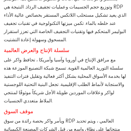
وتوزيع حجم الجسيمات وعمليات تجفيف الرذاذ. النتيجة هي RDP
الذي يعيد تشكيل مستحلب اللاتكس المستقر بخصائص عالية الأداء
عند خلطه بالماء. تكمن ميزتها التكنولوجية في تقنيات تجفيف
البوليمر المتحكم فيها وتقنيات التجفيف الخاصة التي تعزز استقرار
المسحوق وسهولة إعادة التشتيت.
سلسلة الإنتاج والعرض العالمية
مع مرافق الإنتاج في أوروبا وآسيا وأمريكا ، تحافظ واكر على
سلسلة التوريد العالمية القوية. تسمح شبكة التصنيع الموزعة هذه
لها بخدمة الأسواق المحلية بشكل أكثر فعالية وتقليل فترات التنفيذ
والاستجابة لأنماط الطلب الإقليمية. تجعل البنية التحتية اللوجستية
لواكر وعلاقات الموردين طويلة الأجل شريكاً موثوقًا لمنتجي
الملاط متعددي الجنسيات.
موقف السوق
ويأمر واكر بحصة رائدة من سوق RDP العالمي ، ويتم تحديد
منتجاتها على نطاق واسع من قبل الشركات المصنعة الكيميائية