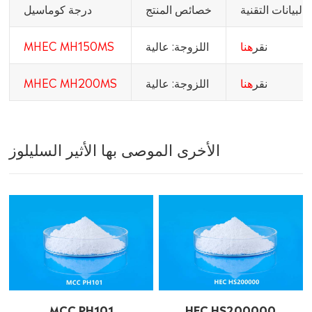
البيانات التقنية
خصائص المنتج
درجة كوماسيل
نقر
هنا
اللزوجة: عالية
MHEC MH150MS
نقر
هنا
اللزوجة: عالية
MHEC MH200MS
الأخرى الموصى بها الأثير السليلوز
MCC PH101
HEC HS200000