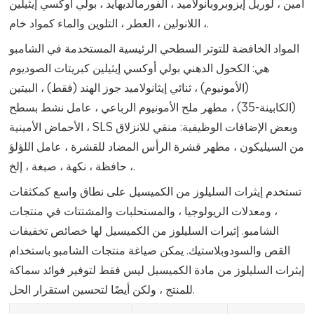
أمين ، لوريل إيزوبروبانولاميد ، الفورمالديهايد ، بولي أوكسي إيثيلين
، اللانولين ، العطر ، التلوين والماء كمواد خام.
المواد الخافضة للتوتر السطحي الرئيسية المستخدمة في الشامبو
هي: الكحول الدهني بولي أوكسي إيثيلين كبريتات الصوديوم
(الأمونيوم) ، ثنائي إيثانولاميد جوز الهند (فقط) ، البيتين
(الكابينة-35) ، مطهر ملح الأمونيوم الرباعي ، عامل نشط بسطح
الأحماض الأمينية ، SLS وبعض الإضافات الوظيفية: منقي للانزلاق
من السيليكون ، مطهر قشرة الرأس المضاد للقشرة ، عامل اللؤلؤ
، حافظة ، نكهة ، صبغة ، إلخ.
تستخدم إيثرات السليلوز من الكميسيل على نطاق واسع كمكثفات
، ومعدلات الريولوجيا ، والمستحلبات والمشتتات في منتجات
الشامبو. إثيرات السليلوز من الكميسيل لها خصائص تخفيفات
القص والسودوبلاستيك. يمكن صياغة منتجات الشامبو باستخدام
إيثرات السليلوز من مادة الكميسيل ليس فقط لتوفير فوائد سماكة
للمنتج ، ولكن أيضًا لتحسين استقرار الحل.